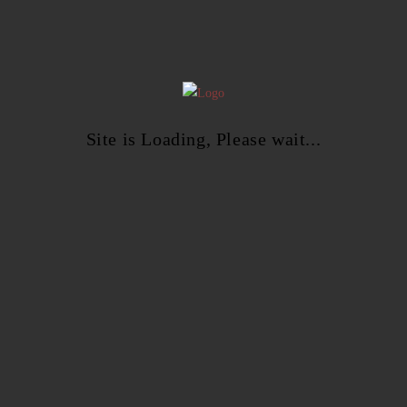
• Добри практики за публикуване.
• Възможности за разпространение.
Модул 8: Финален проект
• Създаване на завършен дигитален продукт:
o електронна книга в поне два формата;
o аудиокнига с разделение по глави;
Site is Loading, Please wait...
o корица и метаданни.
• Преглед и финални корекции.
Нашите Книги